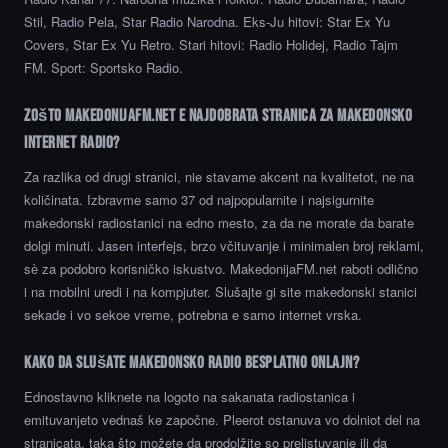
Stil, Radio Pela, Star Radio Narodna. Eks-Ju hitovi: Star Ex Yu
Covers, Star Ex Yu Retro. Stari hitovi: Radio Holidej, Radio Tajm
FM. Sport: Sportsko Radio.
Zošto MakedonijaFM.net e najdobrata stranica za makedonsko
internet radio?
Za razlika od drugi stranici, nie stavame akcent na kvalitetot, ne na
količinata. Izbravme samo 37 od najpopularnite i najsigurnite
makedonski radiostanici na edno mesto, za da ne morate da barate
dolgi minuti. Jasen interfejs, brzo včituvanje i minimalen broj reklami,
sѐ za podobro korisničko iskustvo. MakedonijaFM.net raboti odlično
i na mobilni uredi i na kompjuter. Slušajte gi site makedonski stanici
sekade i vo sekoe vreme, potrebna e samo internet vrska.
Kako da slušate makedonsko radio besplatno onlajn?
Ednostavno kliknete na logoto na sakanata radiostanica i
emituvanjeto vednaš ke započne. Pleerot ostanuva vo dolniot del na
stranicata, taka što možete da prodolžite so prelistuvanje ili da