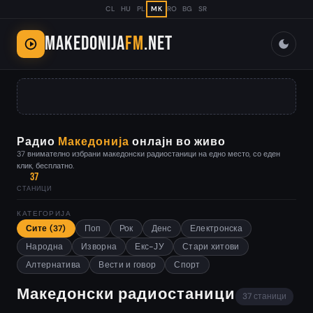
CL
HU
PL
MK
RO
BG
SR
Makedonija
FM
.net
Радио
Македонија
онлајн во живо
37 внимателно избрани македонски радиостаници на едно место, со еден
клик, бесплатно.
37
СТАНИЦИ
КАТЕГОРИЈА
Сите (37)
Поп
Рок
Денс
Електронска
Народна
Изворна
Екс-ЈУ
Стари хитови
Алтернатива
Вести и говор
Спорт
Македонски радиостаници
37 станици