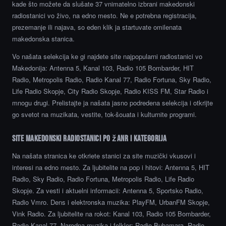
kade što možete da slušate 37 vnimatelno izbrani makedonski
radiostanici vo živo, na edno mesto. Ne e potrebna registracija,
prezemanje ili najava, so eden klik ja startuvate omilenata
makedonska stanica.
Vo našata selekcija ke gi najdete site najpopularni radiostanici vo
Makedonija: Antenna 5, Kanal 103, Radio 105 Bombarder, HIT
Radio, Metropolis Radio, Radio Kanal 77, Radio Fortuna, Sky Radio,
Life Radio Skopje, City Radio Skopje, Radio KISS FM, Star Radio i
mnogu drugi. Prelistajte ja našata jasno podredena selekcija i otkrijte
go svetot na muzikata, vestite, tok-šouata i kulturnite programi.
Site makedonski radiostanici po žanr i kategorija
Na našata stranica ke otkriete stanici za site muzički vkusovi i
interesi na edno mesto. Za ljubitelite na pop i hitovi: Antenna 5, HIT
Radio, Sky Radio, Radio Fortuna, Metropolis Radio, Life Radio
Skopje. Za vesti i aktuelni informacii: Antenna 5, Sportsko Radio,
Radio Vmro. Dens i elektronska muzika: PlayFM, UrbanFM Skopje,
Vink Radio. Za ljubitelite na rokot: Kanal 103, Radio 105 Bombarder,
Radio Kanal 77. Narodna muzika i folklor: Radio Bubamara, Radio