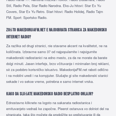
Stil, Radio Pela, Star Radio Narodna. Eks-Ju hitovi: Star Ex Yu
Covers, Star Ex Yu Retro. Stari hitovi: Radio Holidej, Radio Tajm
FM. Sport: Sportsko Radio.
Zošto MakedonijaFM.net e najdobrata stranica za makedonsko
internet radio?
Za razlika od drugi stranici, nie stavame akcent na kvalitetot, ne na
količinata. Izbravme samo 37 od najpopularnite i najsigurnite
makedonski radiostanici na edno mesto, za da ne morate da barate
dolgi minuti. Jasen interfejs, brzo včituvanje i minimalen broj reklami,
sѐ za podobro korisničko iskustvo. MakedonijaFM.net raboti odlično
i na mobilni uredi i na kompjuter. Slušajte gi site makedonski stanici
sekade i vo sekoe vreme, potrebna e samo internet vrska.
Kako da slušate makedonsko radio besplatno onlajn?
Ednostavno kliknete na logoto na sakanata radiostanica i
emituvanjeto vednaš ke započne. Pleerot ostanuva vo dolniot del na
stranicata, taka što možete da prodolžite so prelistuvanje ili da