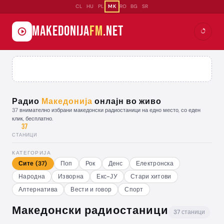
CL
HU
PL
MK
RO
BG
SR
Makedonija
FM
.net
Радио
Македонија
онлајн во живо
37 внимателно избрани македонски радиостаници на едно место, со еден
клик, бесплатно.
37
СТАНИЦИ
КАТЕГОРИЈА
Сите (37)
Поп
Рок
Денс
Електронска
Народна
Изворна
Екс-ЈУ
Стари хитови
Алтернатива
Вести и говор
Спорт
Македонски радиостаници
37 станици