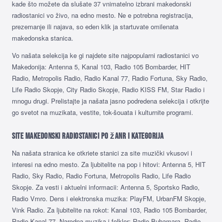
kade što možete da slušate 37 vnimatelno izbrani makedonski
radiostanici vo živo, na edno mesto. Ne e potrebna registracija,
prezemanje ili najava, so eden klik ja startuvate omilenata
makedonska stanica.
Vo našata selekcija ke gi najdete site najpopularni radiostanici vo
Makedonija: Antenna 5, Kanal 103, Radio 105 Bombarder, HIT
Radio, Metropolis Radio, Radio Kanal 77, Radio Fortuna, Sky Radio,
Life Radio Skopje, City Radio Skopje, Radio KISS FM, Star Radio i
mnogu drugi. Prelistajte ja našata jasno podredena selekcija i otkrijte
go svetot na muzikata, vestite, tok-šouata i kulturnite programi.
Site makedonski radiostanici po žanr i kategorija
Na našata stranica ke otkriete stanici za site muzički vkusovi i
interesi na edno mesto. Za ljubitelite na pop i hitovi: Antenna 5, HIT
Radio, Sky Radio, Radio Fortuna, Metropolis Radio, Life Radio
Skopje. Za vesti i aktuelni informacii: Antenna 5, Sportsko Radio,
Radio Vmro. Dens i elektronska muzika: PlayFM, UrbanFM Skopje,
Vink Radio. Za ljubitelite na rokot: Kanal 103, Radio 105 Bombarder,
Radio Kanal 77. Narodna muzika i folklor: Radio Bubamara, Radio